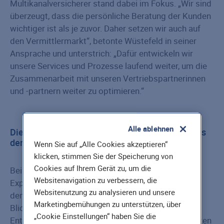
Multikanalversicherer stand dabei im Fokus. „Wir sind
überzeugt, dass die persönliche Beratung der Kunden
wichtiger ist als je zuvor. Daher setzen wir auch auf
den Vermittlermarkt“, betonte Wüstefeld in seiner
Ansprache und unterstrich: „Dafür entwickeln wir
unsere Services und Prozesse laufend weiter, um die
Zusammenarbeit mit unseren Vertriebspartnerinnen
und -partnern weiter zu optimieren.“
Alle ablehnen
Die Podiumsdiskussion: Insiderwissen direkt aus
den Fachabteilungen
Wenn Sie auf „Alle Cookies akzeptieren“
klicken, stimmen Sie der Speicherung von
Cookies auf Ihrem Gerät zu, um die
Bei der Podiumsdiskussion gewährten unsere
Websitenavigation zu verbessern, die
Experten der Antrags- und Leistungsprüfung sowie
Websitenutzung zu analysieren und unsere
dem Produktmanagement den Teilnehmern einen
Marketingbemühungen zu unterstützen, über
Blick hinter die Kulissen der Prozess und
„Cookie Einstellungen“ haben Sie die
Entscheidungen der Hannoversche. Zusätzlich hatten